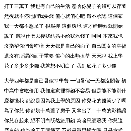
打了三萬了 我也有自己的生活 憑啥你兒子的錢可以存著
然後就不停地問我要錢 偏心就偏心吧 還不承認 這個家
我一天都不想呆了 很壓抑 這個環境 這才啥時候就開始
說了 還說什麼以後我結婚不給我添錢了 呵呵 本來我也
沒指望你們會咋樣 天天都是自己的面子 自己閨女的幸福
還沒有所謂的面子重要 偏心的出類拔萃 天天說 我上學
花了多少多少錢 我就想不明白了 我到底花了多少錢
大學四年都是自己暑假掙學費 一個暑假一天都沒閒著 初
中高中省吃儉用 我知道家裡掙錢不容易 但是能不能別什
麼都怪我 都說是因為我上學的原因 你兒花的錢就少了嗎
為了你兒 你都幾十萬蓋了房子 又拿出了二十萬的彩禮讓
你兒存起來 想不明白既然急用錢 為啥只纏著我 你兒這
麼有錢 你為啥天天問我要 不就是重男輕女嗎 只是方式