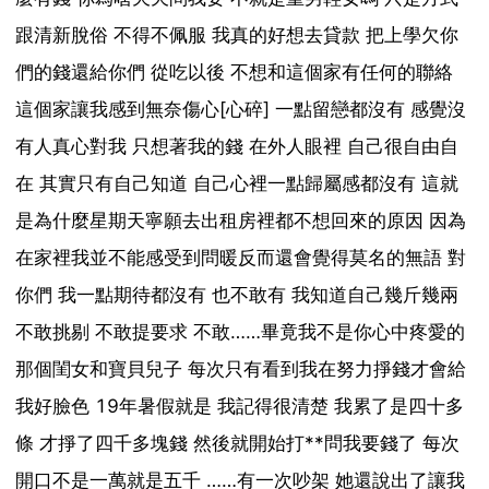
跟清新脫俗 不得不佩服 我真的好想去貸款 把上學欠你
們的錢還給你們 從吃以後 不想和這個家有任何的聯絡
這個家讓我感到無奈傷心[心碎] 一點留戀都沒有 感覺沒
有人真心對我 只想著我的錢 在外人眼裡 自己很自由自
在 其實只有自己知道 自己心裡一點歸屬感都沒有 這就
是為什麼星期天寧願去出租房裡都不想回來的原因 因為
在家裡我並不能感受到問暖反而還會覺得莫名的無語 對
你們 我一點期待都沒有 也不敢有 我知道自己幾斤幾兩
不敢挑剔 不敢提要求 不敢……畢竟我不是你心中疼愛的
那個閨女和寶貝兒子 每次只有看到我在努力掙錢才會給
我好臉色 19年暑假就是 我記得很清楚 我累了是四十多
條 才掙了四千多塊錢 然後就開始打**問我要錢了 每次
開口不是一萬就是五千 ……有一次吵架 她還說出了讓我