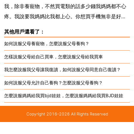
那樣的，...
我，除非養寵物，不然買電類的話多少錢我媽媽都不心
疼。我說要我媽媽比我都上心。你想買手機無非是好
看，好玩。你現在不是玩的時候，說服不了你父母你就
其他用戶還看了：
說服自己，我開始看的都是4000以上的，手裡錢不夠我
如何說服父母養寵物，怎麼說服父母養狗？
就告訴自己再等等，再等等就降價。然後兩個月出來新
怎樣說服父母給自己買車，怎麼說服父母給我買車
型號手機仍然...
我怎麼說服我父母讓我復讀，如何說服父母同意自己復讀？
如何說服父母允許自己養狗？怎麼說服父母養狗？
怎麼說服媽媽給我買bjd娃娃，怎麼說服媽媽給我買BJD娃娃
Copyright 2016-2026 All Rights Reserved