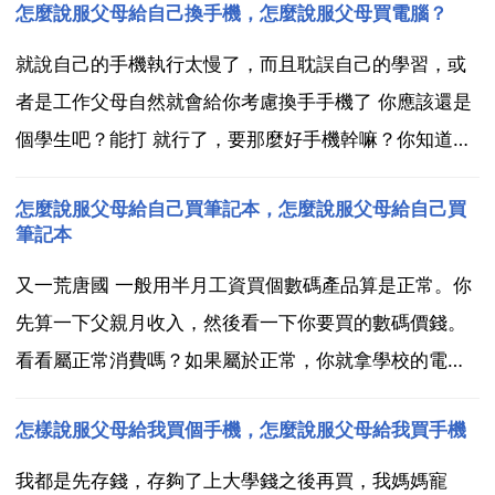
怎麼說服父母給自己換手機，怎麼說服父母買電腦？
就說自己的手機執行太慢了，而且耽誤自己的學習，或
者是工作父母自然就會給你考慮換手手機了 你應該還是
個學生吧？能打 就行了，要那麼好手機幹嘛？你知道父
母有多不容易嗎？做個懂事聽話的好孩子吧！將來自己
怎麼說服父母給自己買筆記本，怎麼說服父母給自己買
長大了，參加了工作，自己賺錢，想買什麼好手機都可
筆記本
以。祝你幸福，望採納 堅決抵制神經病 有果6就知足
又一荒唐國 一般用半月工資買個數碼產品算是正常。你
吧，現...
先算一下父親月收入，然後看一下你要買的數碼價錢。
看看屬正常消費嗎？如果屬於正常，你就拿學校的電腦
課程相逼，各種的電腦操作課程。如果不屬於正常消
怎樣說服父母給我買個手機，怎麼說服父母給我買手機
費，那就得辛苦你自己打工賺錢購買了。 何時 你的父母
和我的父母都一樣，每次叫買東西都說怕我這樣，怕我
我都是先存錢，存夠了上大學錢之後再買，我媽媽寵