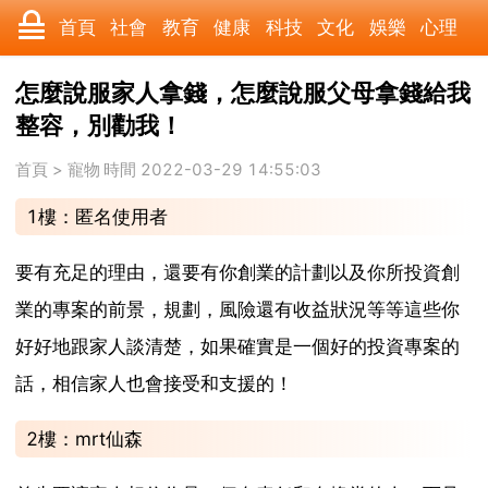
首頁
社會
教育
健康
科技
文化
娛樂
心理
數碼
汽車
遊戲
美食
時尚
家居
財經
旅遊
怎麼說服家人拿錢，怎麼說服父母拿錢給我
整容，別勸我！
育兒
科學
職場
歷史
體育
寵物
三農
動漫
首頁
>
寵物
時間 2022-03-29 14:55:03
收藏
國際
軍事
電影
其它
1樓：匿名使用者
要有充足的理由，還要有你創業的計劃以及你所投資創
業的專案的前景，規劃，風險還有收益狀況等等這些你
好好地跟家人談清楚，如果確實是一個好的投資專案的
話，相信家人也會接受和支援的！
2樓：mrt仙森