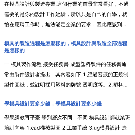
在模具設計與製造專業,這個行業的前景非常看好，不過
需要的是你的設計工作經驗，所以只是自己的自學，就
怕在應聘工作時，無法滿足企業的要求，因此應該到專
業的培訓機構參加學習，為了更好的提高個人工作能
模具的製造過程是怎麼樣的，模具設計與製造全部過程
力。一般被單位錄用，待遇在1500 3000元。此專業主
是怎樣的
要面向機械製造業,培養從事冷沖模 型腔模及其工裝的
一 模具製作流程 接受任務書 成型塑料製件的任務書通
設...
常由製件設計者提出，其內容如下 1.經過審籤的正規制
製件圖紙，並註明採用塑料的牌號 透明度等。2.塑料製
件說明書或技術要求。3.生產產量。4.塑料製件樣品。
學模具設計要多少錢，學模具設計要多少錢
通常模具設計任務書由塑料製件工藝員根據成型塑料製
件的任務書提出，模具設計人員以成型塑料製件任...
學果網教育平臺 學到層次不同，不同 模具設計師就業班
培訓內容 1.cad機械製圖 2.工業手繪 3.ug模具設計 造