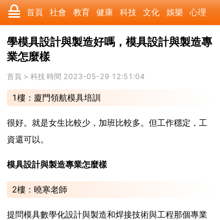
首頁
社會
教育
健康
科技
文化
娛樂
心理
數碼
汽車
遊戲
美食
時尚
家居
財經
旅遊
學模具設計與製造好嗎，模具設計與製造專
業怎麼樣
育兒
科學
職場
歷史
體育
寵物
三農
動漫
首頁
>
科技
時間 2023-05-29 12:51:04
收藏
國際
軍事
電影
其它
1樓：廈門領航模具培訓
很好。就是女生比較少，加班比較多。但工作穩定，工
資還可以。
模具設計與製造專業怎麼樣
2樓：曉寒老師
提問模具數學化設計與製造和焊接技術與工程那個專業