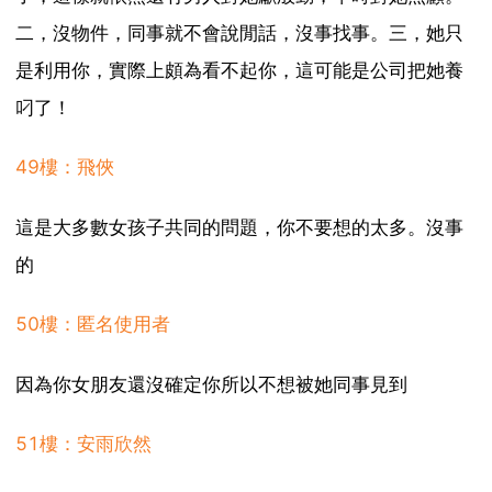
二，沒物件，同事就不會說閒話，沒事找事。三，她只
是利用你，實際上頗為看不起你，這可能是公司把她養
叼了！
49樓：飛俠
這是大多數女孩子共同的問題，你不要想的太多。沒事
的
50樓：匿名使用者
因為你女朋友還沒確定你所以不想被她同事見到
51樓：安雨欣然