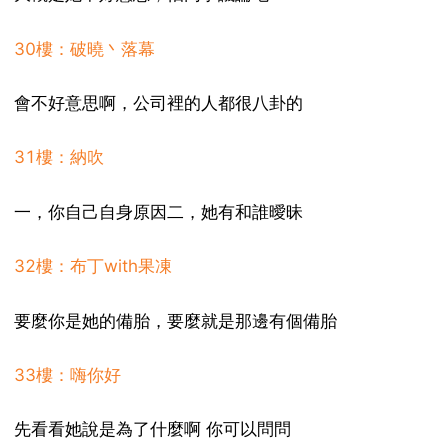
30樓：破曉丶落幕
會不好意思啊，公司裡的人都很八卦的
31樓：納吹
一，你自己自身原因二，她有和誰曖昧
32樓：布丁with果凍
要麼你是她的備胎，要麼就是那邊有個備胎
33樓：嗨你好
先看看她說是為了什麼啊 你可以問問