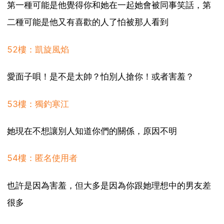
第一種可能是他覺得你和她在一起她會被同事笑話，第
二種可能是他又有喜歡的人了怕被那人看到
52樓：凱旋風焰
愛面子唄！是不是太帥？怕別人搶你！或者害羞？
53樓：獨釣寒江
她現在不想讓別人知道你們的關係，原因不明
54樓：匿名使用者
也許是因為害羞，但大多是因為你跟她理想中的男友差
很多