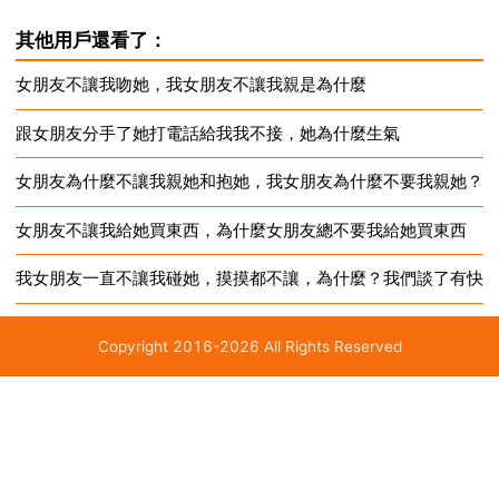
漸進。先從拉手，再到挽腰，再到摟肩，等到她對這些
其他用戶還看了：
都習以為常，再嘗試親親她的額頭或臉頰，最後再到嘴
女朋友不讓我吻她，我女朋友不讓我親是為什麼
巴。真悲催 我一個女生，竟然來幫助男生殘害同胞 哭
跟女朋友分手了她打電話給我我不接，她為什麼生氣
兄弟，...
女朋友為什麼不讓我親她和抱她，我女朋友為什麼不要我親她？
女朋友不讓我給她買東西，為什麼女朋友總不要我給她買東西
我女朋友一直不讓我碰她，摸摸都不讓，為什麼？我們談了有快
Copyright 2016-2026 All Rights Reserved