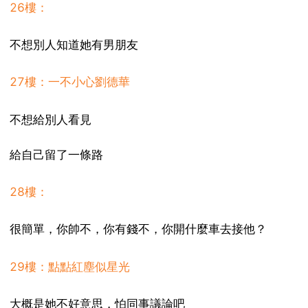
26樓：
不想別人知道她有男朋友
27樓：一不小心劉德華
不想給別人看見
給自己留了一條路
28樓：
很簡單，你帥不，你有錢不，你開什麼車去接他？
29樓：點點紅塵似星光
大概是她不好意思，怕同事議論吧