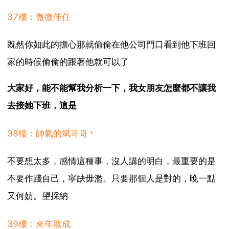
37樓：微微佳任
既然你如此的擔心那就偷偷在他公司門口看到他下班回
家的時候偷偷的跟著他就可以了
大家好，能不能幫我分析一下，我女朋友怎麼都不讓我
去接她下班，這是
38樓：帥氣的斌哥哥丶
不要想太多，感情這種事，沒人講的明白，最重要的是
不要作踐自己，寧缺毋濫。只要那個人是對的，晚一點
又何妨。望採納
39樓：來年妝成