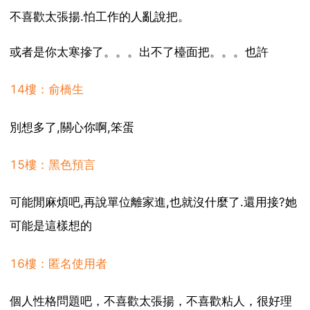
不喜歡太張揚.怕工作的人亂說把。
或者是你太寒摻了。。。出不了檯面把。。。也許
14樓：俞橋生
別想多了,關心你啊,笨蛋
15樓：黑色預言
可能閒麻煩吧,再說單位離家進,也就沒什麼了.還用接?她
可能是這樣想的
16樓：匿名使用者
個人性格問題吧，不喜歡太張揚，不喜歡粘人，很好理