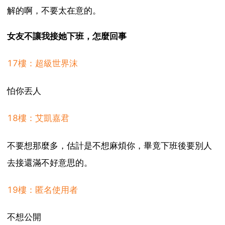
解的啊，不要太在意的。
女友不讓我接她下班，怎麼回事
17樓：超級世界沫
怕你丟人
18樓：艾凱嘉君
不要想那麼多，估計是不想麻煩你，畢竟下班後要別人
去接還滿不好意思的。
19樓：匿名使用者
不想公開