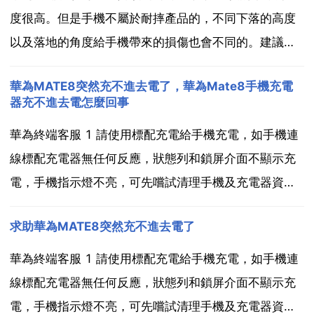
度很高。但是手機不屬於耐摔產品的，不同下落的高度
以及落地的角度給手機帶來的損傷也會不同的。建議可
以給手機佩戴保護殼或者皮套的，平時使用手機的過程
華為MATE8突然充不進去電了，華為Mate8手機充電
中儘量避免手機滑落的。由於手機採用的是一體化設
器充不進去電怎麼回事
計，如果螢幕碎裂，需要更換整個前殼元件 包含螢幕 前
華為終端客服 1 請使用標配充電給手機充電，如手機連
殼等 的...
線標配充電器無任何反應，狀態列和鎖屏介面不顯示充
電，手機指示燈不亮，可先嚐試清理手機及充電器資料
線介面，更換可以給其他手機正常充電的充電器，嘗試
求助華為MATE8突然充不進去電了
充電。2 手機有長時間未使用，或低電量關機後未及時
給手機充電的情況，則可能是出現電池饋電的情況，建
華為終端客服 1 請使用標配充電給手機充電，如手機連
議連線...
線標配充電器無任何反應，狀態列和鎖屏介面不顯示充
電，手機指示燈不亮，可先嚐試清理手機及充電器資料