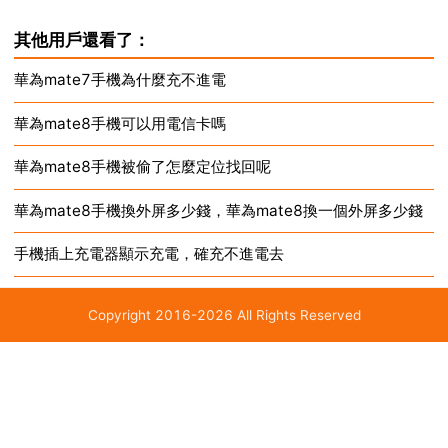
線介面，更換可以給其他手機正常充電的充電器，嘗試
其他用戶還看了：
充電。2 手機有長時間未使用，或低電量關機後未及時
華為mate7手機為什麼充不進電
給手機充電的情況，則可能是出現電池饋電的情況，建
華為mate8手機可以用電信卡嗎
議連線...
華為mate8手機被偷了怎麼定位找回呢
華為mate8手機換外屏多少錢，華為mate8換一個外屏多少錢
手機插上充電器顯示充電，確充不進電去
Copyright 2016-2026 All Rights Reserved