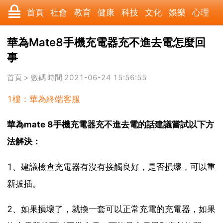
首頁
社會
教育
健康
科技
文化
娛樂
心理
數碼
汽車
遊戲
美食
時尚
家居
財經
旅遊
華為Mate8手機充電器充不進去電怎麼回
事
育兒
科學
職場
歷史
體育
寵物
三農
動漫
首頁
>
數碼
時間 2021-06-24 15:56:55
收藏
國際
軍事
電影
其它
1樓：華為終端客服
華為mate 8手機充電器充不進去電的話建議嘗試以下方
法解決：
1、建議檢查充電器有沒有接觸良好，是否損壞，可以重
新拔插。
2、如果損壞了，就換一套可以正常充電的充電器，如果