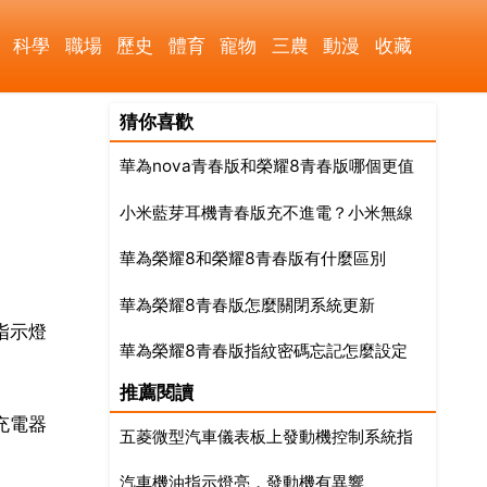
科學
職場
歷史
體育
寵物
三農
動漫
收藏
猜你喜歡
華為nova青春版和榮耀8青春版哪個更值
小米藍芽耳機青春版充不進電？小米無線
得
華為榮耀8和榮耀8青春版有什麼區別
耳機充不進電
華為榮耀8青春版怎麼關閉系統更新
指示燈
華為榮耀8青春版指紋密碼忘記怎麼設定
推薦閱讀
充電器
五菱微型汽車儀表板上發動機控制系統指
汽車機油指示燈亮，發動機有異響
示燈亮是什麼意思