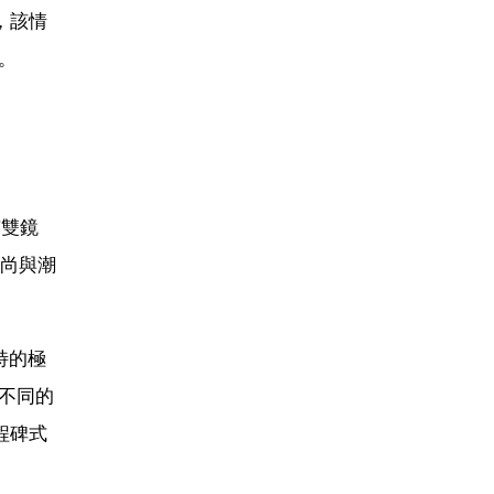
，該情
。
有雙鏡
時尚與潮
特的極
不同的
程碑式