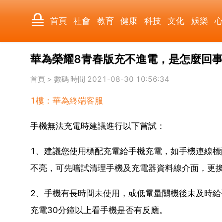
首頁
社會
教育
健康
科技
文化
娛樂
華為榮耀8青春版充不進電，是怎麼回
國際
軍事
電影
其它
首頁
>
數碼
時間 2021-08-30 10:56:34
1樓：華為終端客服
手機無法充電時建議進行以下嘗試：
1、建議您使用標配充電給手機充電，如手機連線
不亮，可先嚐試清理手機及充電器資料線介面，更
2、手機有長時間未使用，或低電量關機後未及時
充電30分鐘以上看手機是否有反應。