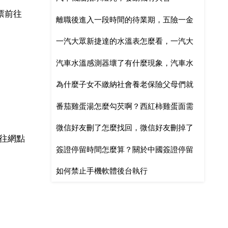
票前往
離職後進入一段時間的待業期，五險一金
一汽大眾新捷達的水溫表怎麼看，一汽大
斷交會有什麼影響？最好怎麼辦
汽車水溫感測器壞了有什麼現象，汽車水
眾新捷達,液錶碟符號含義？圓圈裡面一斜
為什麼子女不繳納社會養老保險父母們就
溫感測器壞了有什麼故障現象
長橫，是何意思？？？？？是要提示什
番茄雞蛋湯怎麼勾芡啊？西紅柿雞蛋面需
不能領取他們自己的保險金
麼？？？？十萬火急
微信好友刪了怎麼找回，微信好友刪掉了
要勾芡嗎？
往網點
簽證停留時間怎麼算？關於中國簽證停留
怎麼找回
如何禁止手機軟體後台執行
時間的計算方法