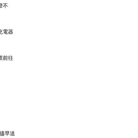
燈不
充電器
票前往
儘早送