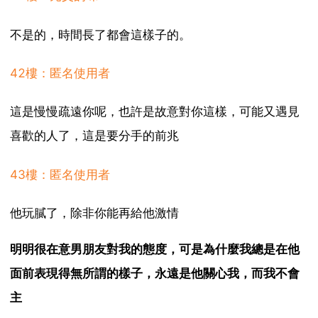
不是的，時間長了都會這樣子的。
42樓：匿名使用者
這是慢慢疏遠你呢，也許是故意對你這樣，可能又遇見
喜歡的人了，這是要分手的前兆
43樓：匿名使用者
他玩膩了，除非你能再給他激情
明明很在意男朋友對我的態度，可是為什麼我總是在他
面前表現得無所謂的樣子，永遠是他關心我，而我不會
主