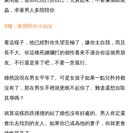
蟲，求著男人多陪陪你
9樓：夜間呼叫小仙女
看這樣子，他已經對你失望至極了，嫌你太自我，而且
長不大。你這種死纏爛打的個性看來不適合你這個男朋
友。不行還是算了吧，不要一意孤行。
雖然說現在男女平等了。可是女孩子如果一點兒矜持都
沒有了，那在男生手裡就更瞧不起你了。難道還想自取
其辱嗎？
就算這樣跌跌撞撞的結了婚也沒有好處的。男人肯定還
會出去找別的女人。如果你已成為他的妻子，你就更會