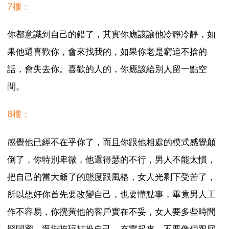
7樓：
你都意識到自己的錯了，其實你應該讓他冷靜冷靜，如
果他還喜歡你，會來找我的，如果你老是窮追不捨的
話，會失去你。喜歡的人的，你應該給別人留一點空
間。
8樓：
感覺他已經不在乎你了，而且你跟他相處的模式感覺顛
倒了，你特別卑微，他還得瑟的不行，男人不能太慣，
把自己的當大爺了的態度跟風格，女人光剩下受苦了，
所以想好你首先要改變自己，也要懂點事，畢竟男人工
作不容易，你攪黃他的客戶實在不妥，女人要多些時間
聚閨蜜，逛街吃玩打扮自己，充實起來，不要像個跟屁