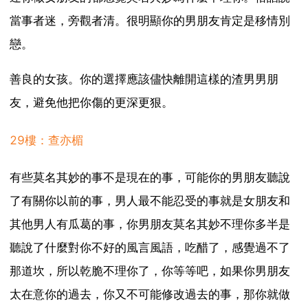
當事者迷，旁觀者清。很明顯你的男朋友肯定是移情別
戀。
善良的女孩。你的選擇應該儘快離開這樣的渣男男朋
友，避免他把你傷的更深更狠。
29樓：查亦楣
有些莫名其妙的事不是現在的事，可能你的男朋友聽說
了有關你以前的事，男人最不能忍受的事就是女朋友和
其他男人有瓜葛的事，你男朋友莫名其妙不理你多半是
聽說了什麼對你不好的風言風語，吃醋了，感覺過不了
那道坎，所以乾脆不理你了，你等等吧，如果你男朋友
太在意你的過去，你又不可能修改過去的事，那你就做