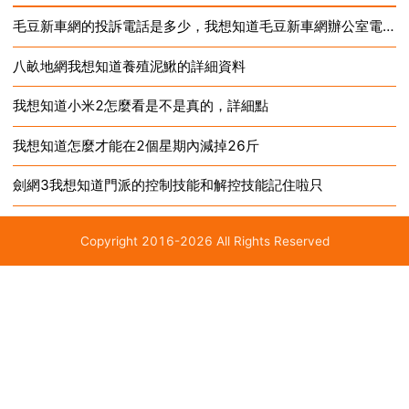
速槓槓的 我用過。oppox909能用4g網路嗎？ oppo客
毛豆新車網的投訴電話是多少，我想知道毛豆新車網辦公室電話？
服 你好，由於硬體上的不...
八畝地網我想知道養殖泥鰍的詳細資料
我想知道小米2怎麼看是不是真的，詳細點
我想知道怎麼才能在2個星期內減掉26斤
劍網3我想知道門派的控制技能和解控技能記住啦只
Copyright 2016-2026 All Rights Reserved