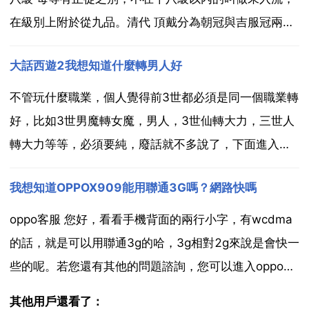
在級別上附於從九品。清代 頂戴分為朝冠與吉服冠兩
種。朝冠的定製是 親王以下至一品官，其冠頂均用紅寶
大話西遊2我想知道什麼轉男人好
石，只是用所飾的珍珠 東珠 的數目來加區別。親王冠頂
裝飾有10顆東珠，親王的世子冠頂裝飾有9顆東珠...
不管玩什麼職業，個人覺得前3世都必須是同一個職業轉
好，比如3世男魔轉女魔，男人，3世仙轉大力，三世人
轉大力等等，必須要純，廢話就不多說了，下面進入正
題 對於男人來說有3種，血男人，敏血人，全敏人，當
我想知道OPPOX909能用聯通3G嗎？網路快嗎
然流行的當然是全敏人了，不管你是打怪還是pk，對於
人來說搶佔先手，控制住人家才是王道，所以我建議你3
oppo客服 您好，看看手機背面的兩行小字，有wcdma
世...
的話，就是可以用聯通3g的哈，3g相對2g來說是會快一
些的呢。若您還有其他的問題諮詢，您可以進入oppo企
業平臺向客服諮詢提問喔！ 愛你一萬年傳 可以用的，網
其他用戶還看了：