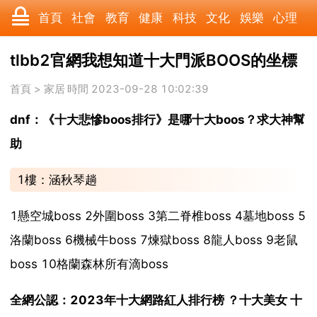
首頁
社會
教育
健康
科技
文化
娛樂
心理
數碼
汽車
遊戲
美食
時尚
家居
財經
旅遊
tlbb2官網我想知道十大門派BOOS的坐標
育兒
科學
職場
歷史
體育
寵物
三農
動漫
首頁
>
家居
時間 2023-09-28 10:02:39
dnf：《十大悲慘boos排行》是哪十大boos？求大神幫
收藏
國際
軍事
電影
其它
助
1樓：涵秋琴趟
1懸空城boss 2外圍boss 3第二脊椎boss 4墓地boss 5
洛蘭boss 6機械牛boss 7煉獄boss 8龍人boss 9老鼠
boss 10格蘭森林所有滴boss
全網公認：2023年十大網路紅人排行榜 ？十大美女 十