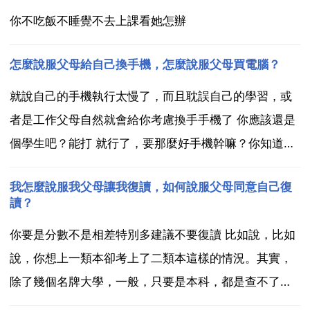
你不吃飯不睡覺不去上課看她怎辦
怎麼說服父母給自己換手機，怎麼說服父母買電腦？
就說自己的手機執行太慢了，而且耽誤自己的學習，或
者是工作父母自然就會給你考慮換手手機了 你應該還是
個學生吧？能打 就行了，要那麼好手機幹嘛？你知道父
母有多不容易嗎？做個懂事聽話的好孩子吧！將來自己
我怎麼說服我父母讓我復讀，如何說服父母同意自己復
長大了，參加了工作，自己賺錢，想買什麼好手機都可
讀？
以。祝你幸福，望採納 堅決抵制神經病 有果6就知足
你要是分數不是相差特別多建議不要復讀 比如說，比如
吧，現...
說，你想上一類本卻考上了二類本這樣的情況。其實，
除了幾個名牌大學，一般，只要是本科，都是查不了多
少的。你可以諮詢下現在的招聘會，大多都是要本科