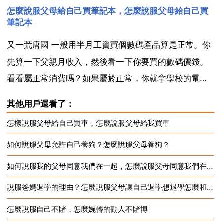
怎麼說服父母給自己買筆記本，怎麼說服父母給自己買
生，不管你是哪個學校的。要是你現在的成績之能上專
筆記本
科，自己也有信心能上本科，就復讀把。現在上了專科
又一荒唐國 一般用半月工資買個數碼產品算是正常。你
再想要徐本是...
先算一下父親月收入，然後看一下你要買的數碼價錢。
看看屬正常消費嗎？如果屬於正常，你就拿學校的電腦
課程相逼，各種的電腦操作課程。如果不屬於正常消
其他用戶還看了：
費，那就得辛苦你自己打工賺錢購買了。 何時 你的父母
怎樣說服父母給自己買車，怎麼說服父母給我買車
和我的父母都一樣，每次叫買東西都說怕我這樣，怕我
如何說服父母允許自己養狗？怎麼說服父母養狗？
那樣的，...
如何說服我的父母同意我們在一起，怎麼說服父母同意我們在一起
說服爸媽退學的理由？怎麼說服父母讓自己退學想退學怎麼和家人說
怎麼說服自己不賭，怎麼婉轉的勸人不賭博