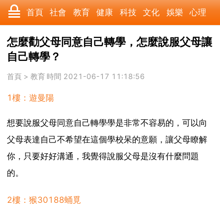
首頁
社會
教育
健康
科技
文化
娛樂
心理
數碼
汽車
遊戲
美食
時尚
家居
財經
旅遊
怎麼勸父母同意自己轉學，怎麼說服父母讓
自己轉學？
育兒
科學
職場
歷史
體育
寵物
三農
動漫
首頁
>
教育
時間 2021-06-17 11:18:56
收藏
國際
軍事
電影
其它
1樓：遊曼陽
想要說服父母同意自己轉學學是非常不容易的，可以向
父母表達自己不希望在這個學校呆的意願，讓父母瞭解
你，只要好好溝通，我覺得說服父母是沒有什麼問題
的。
2樓：猴30188蛹覓