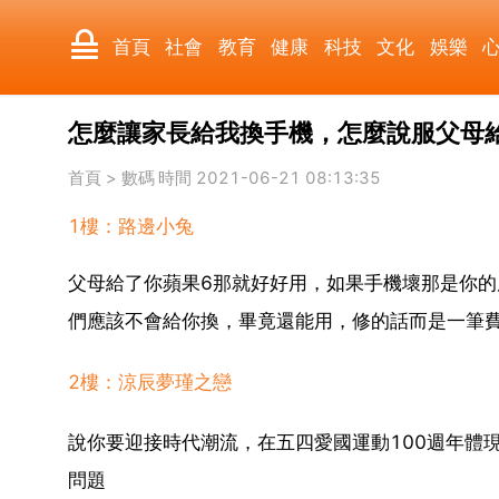
首頁
社會
教育
健康
科技
文化
娛樂
怎麼讓家長給我換手機，怎麼說服父母
國際
軍事
電影
其它
首頁
>
數碼
時間 2021-06-21 08:13:35
1樓：路邊小兔
父母給了你蘋果6那就好好用，如果手機壞那是你
們應該不會給你換，畢竟還能用，修的話而是一筆
2樓：涼辰夢瑾之戀
說你要迎接時代潮流，在五四愛國運動100週年體
問題