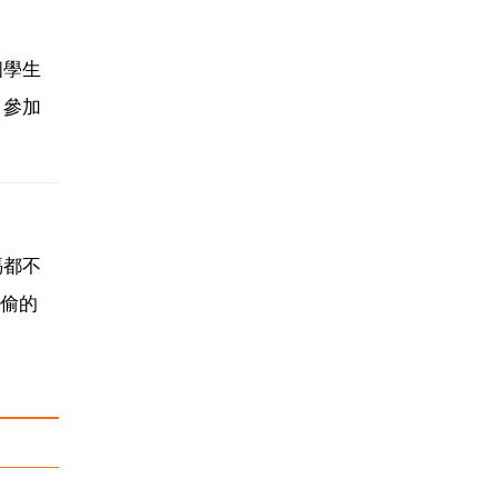
個學生
，參加
媽都不
偷偷的