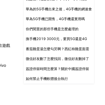
華為的5G手機出來之後，4G手機的網速會
學，我喜歡上了我們班的女生。一次，我
華為5G手機已開售，4G手機還實用嗎
不會受到影響
們老師要求我們買東西
你們閒置的那些手機是怎麼處理的
換手機2019 3000元，要買5G還是4G
款遊戲
番茄雞蛋湯怎麼勾芡啊？西紅柿雞蛋面需
微信好友刪了怎麼找回，微信好友刪掉了
要勾芡嗎？
vo
簽證停留時間怎麼算？關於中國簽證停留
怎麼找回
如何禁止手機軟體後台執行
時間的計算方法