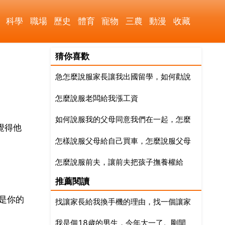
科學
職場
歷史
體育
寵物
三農
動漫
收藏
猜你喜歡
急怎麼說服家長讓我出國留學，如何勸說
怎麼說服老闆給我漲工資
父母讓我出國留學
如何說服我的父母同意我們在一起，怎麼
覺得他
怎樣說服父母給自己買車，怎麼說服父母
說服父母同意我們在一起
怎麼說服前夫，讓前夫把孩子撫養權給
給我買車
推薦閱讀
我，孩子還跟著前夫生活
是你的
找讓家長給我換手機的理由，找一個讓家
我是個18歲的男生，今年大一了。剛開
長給我換手機的理由