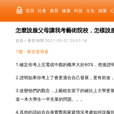
首頁
社會
教育
健康
科技
文化
娛樂
怎麼說服父母讓我考藝術院校，怎樣說
國際
軍事
電影
其它
首頁
>
教育
時間 2021-05-07 20:01:18
1樓：匿名使用者
1.確定你考上北電或中戲的概率大於60%，然後
2.證明如果你考上了會更適合自己發展，更有前途
3.改變他們的觀念，上藝校在當下的確比上大學更
道一本大學生一半失業的問題。。。
4.其他的請結合自身實際和家庭情況考慮如何說服