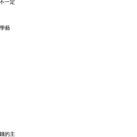
不一定
學藝
錢的主