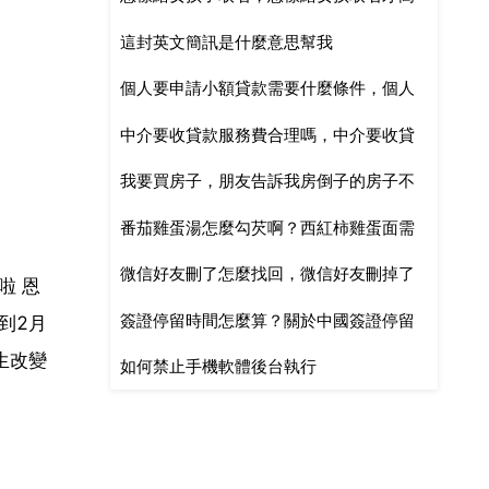
這封英文簡訊是什麼意思幫我
雅好聽？
個人要申請小額貸款需要什麼條件，個人
中介要收貸款服務費合理嗎，中介要收貸
創業,怎樣申請小額貸款,需要什麼條件
我要買房子，朋友告訴我房倒子的房子不
款服務費是合理的嗎
番茄雞蛋湯怎麼勾芡啊？西紅柿雞蛋面需
要，是什麼意思，沒太明白
微信好友刪了怎麼找回，微信好友刪掉了
要勾芡嗎？
啦 恩
簽證停留時間怎麼算？關於中國簽證停留
怎麼找回
到2月
生改變
如何禁止手機軟體後台執行
時間的計算方法