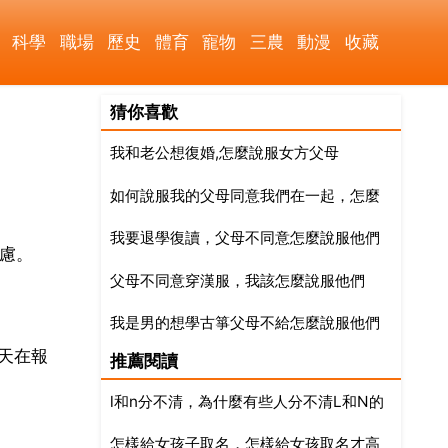
科學
職場
歷史
體育
寵物
三農
動漫
收藏
猜你喜歡
我和老公想復婚,怎麼說服女方父母
如何說服我的父母同意我們在一起，怎麼
我要退學復讀，父母不同意怎麼說服他們
說服父母同意我們在一起
慮。
父母不同意穿漢服，我該怎麼說服他們
我是男的想學古箏父母不給怎麼說服他們
天在報
推薦閱讀
l和n分不清，為什麼有些人分不清L和N的
怎樣給女孩子取名，怎樣給女孩取名才高
發音