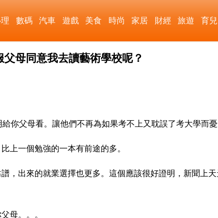
心理
數碼
汽車
遊戲
美食
時尚
家居
財經
旅遊
育兒
服父母同意我去讀藝術學校呢？
證明給你父母看。讓他們不再為如果考不上又耽誤了考大學而憂
，比上一個勉強的一本有前途的多。
靠譜，出來的就業選擇也更多。這個應該很好證明，新聞上天
你父母。。。