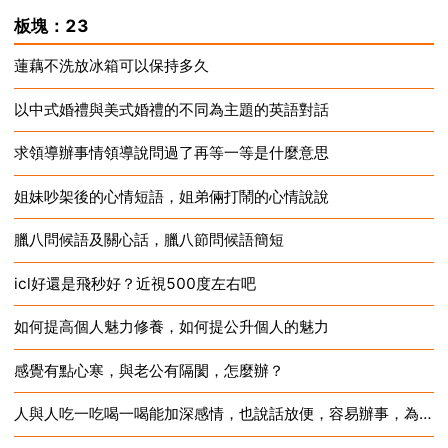
2024-12-16
板塊：23
蓮藕不洗放冰箱可以保持多久
以中式婚禮與美式婚禮的不同為主題的英語對話
2024-12-16
求領導辦事情領導說問過了再等一等是什麼意思
2024-12-16
姐妹吵架後的心情短語，姐弟倆打鬧的心情說說
2024-12-16
臘八問候語及關心話，臘八節問候語簡短
2024-12-16
icl好還是飛秒好？近視500度左右吧
2024-12-16
如何提高個人魅力修養，如何提公升個人的魅力
2024-12-16
感覺有點心寒，與老公有隔閡，怎麼辦？
2024-12-16
人與人吃一吃喝一喝能加深感情，也說話放便，容易辦事，為何？
2024-12-16