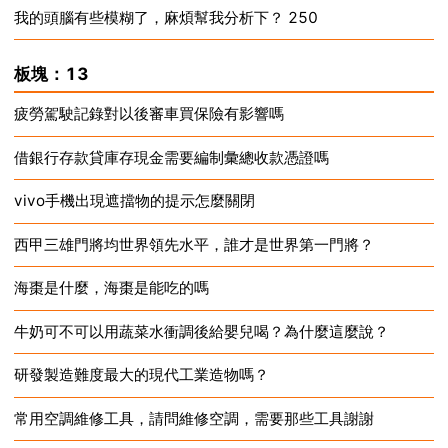
我的頭腦有些模糊了，麻煩幫我分析下？ 250
2024-12-17
2024-12-17
板塊：13
疲勞駕駛記錄對以後審車買保險有影響嗎
借銀行存款貸庫存現金需要編制彙總收款憑證嗎
2024-12-17
vivo手機出現遮擋物的提示怎麼關閉
2024-12-17
西甲三雄門將均世界領先水平，誰才是世界第一門將？
2024-12-17
海棗是什麼，海棗是能吃的嗎
2024-12-17
牛奶可不可以用蔬菜水衝調後給嬰兒喝？為什麼這麼說？
2024-12-17
研發製造難度最大的現代工業造物嗎？
2024-12-17
常用空調維修工具，請問維修空調，需要那些工具謝謝
2024-12-17