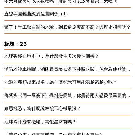
冬天麻辣燙可以隔夜吃嗎，麻辣燙可以放冰箱第二天吃嗎
2024-12-16
直線與圓錐曲線的位置關係（1）
2024-12-16
驚了！手工耿自制的木驢，到底還原度高不高？與歷史相符嗎？
2024-12-16
2024-12-16
板塊：26
地球磁極在地史中，為什麼發生多次極性倒轉？
消防栓被車撞斷，消防員冒著低溫下井關水閥，你會為他點贊嗎？
2024-12-16
能源的種類越來越多，為什麼卻說可用能源越來越少呢？
2024-12-16
鄧紫棋《同一屋簷下》爆料戀愛觀，你覺得兩人戀愛最重要的是什麼？
2024-12-16
細思極恐，為什麼說林黛玉心機最深？
2024-12-16
地球為什麼有磁場，其他星球有嗎？
2024-12-16
「華為公主」進軍娛樂圈，為什麼大家都不買賬？
2024-12-16