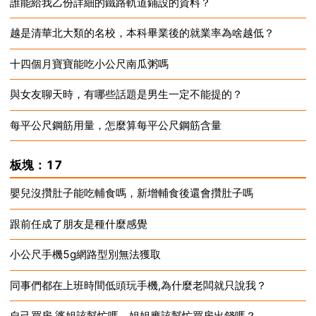
誰能給我乙份詳細的鐵路軌道鋪設的資料？
2024-12-17
越是清華北大類的名校，本科畢業後的就業率為啥越低？
2024-12-17
十四個月寶寶能吃小公尺南瓜粥嗎
2024-12-17
與女友聊天時，有哪些話題是男生一定不能提的？
2024-12-17
每平公尺鋼筋用量，怎麼算每平公尺鋼筋含量
2024-12-17
2024-12-17
板塊：17
嬰兒沒攢肚子能吃輔食嗎，新增輔食後還會攢肚子嗎
跟前任成了朋友是種什麼感覺
2024-12-17
小公尺手機5g網路型別無法獲取
2024-12-17
同事們都在上班時間低頭玩手機,為什麼老闆就只說我？
2024-12-17
自己買房,婆姐該幫忙嗎，姐姐應該幫忙買房出錢嗎？
2024-12-17