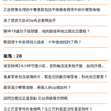
乙份營養合理的午餐應當包括平衡膳食寶塔中的什麼類食物
2024-12-16
為了買房欠款40w有必要嗎知乎
2024-12-16
陳坤19歲兒子疑戀愛，他的顏值和他父親比怎麼樣？
2024-12-16
鄭淵潔十年前尋找小讀者，十年後他找到了嗎？
2024-12-16
2024-12-16
板塊：28
保安師傅24小時守護小區，居民輪流送來熱乎飯，如何評價這些居民？
雀巢零食包含玻璃碎片，緊急召回數百噸零食，對此你怎麼看？
2024-12-16
叢容溫少卿嘗湯吻，兩個人的cp感如何？
2024-12-16
請問怎麼設定還原點 它佔用硬碟空間嗎
2024-12-16
玉公尺是寒性性食物嗎？玉公尺到底是涼性還是熱性？
2024-12-16