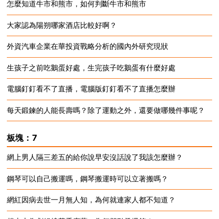
怎麼知道牛市和熊市，如何判斷牛市和熊市
2024-12-18
大家認為陽朔哪家酒店比較好啊？
2024-12-18
外資汽車企業在華投資戰略分析的國內外研究現狀
2024-12-18
生孩子之前吃鵝蛋好處，生完孩子吃鵝蛋有什麼好處
2024-12-18
電腦釘釘看不了直播，電腦版釘釘看不了直播怎麼辦
2024-12-18
每天鍛鍊的人能長壽嗎？除了運動之外，還要做哪幾件事呢？
2024-12-18
2024-12-18
板塊：7
網上男人隔三差五的給你說早安沒話說了我該怎麼辦？
鋼琴可以自己搬運嗎，鋼琴搬運時可以立著搬嗎？
2024-12-18
網紅因病去世一月無人知，為何就連家人都不知道？
2024-12-18