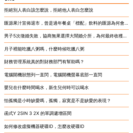
拒絕別人表白該怎麼說，拒絕他人表白怎麼說
匯源果汁宣佈退市，曾是過年餐桌「標配」飲料的匯源為何會走向倒閉？
2024-12-18
男子5次徵婚失敗，協商無果選擇大鬧婚介所，為何最終收穫了刑事拘留？
2024-12-17
月子裡能吃臘八粥嗎，什麼時候吃臘八粥
2024-12-17
財務管理系統真的對財務部門有幫助嗎？
2024-12-17
電腦開機狀態列一直閃，電腦開機螢幕底部一直閃
2024-12-17
嬰兒在什麼時間喝水，新生兒何時可以喝水
2024-12-17
怕孤獨是小時缺愛嗎，孤獨，寂寞是不是缺愛的表現？
2024-12-17
函式Y 2SIN 3 2X 的單調遞增區間
2024-12-17
如何修改虛擬機器硬碟ID，怎麼改硬碟ID
2024-12-17