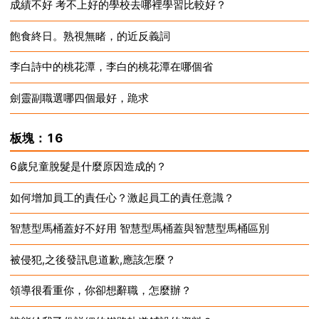
成績不好 考不上好的學校去哪裡學習比較好？
2024-12-17
飽食終日。熟視無睹，的近反義詞
2024-12-17
李白詩中的桃花潭，李白的桃花潭在哪個省
2024-12-17
劍靈副職選哪四個最好，跪求
2024-12-17
2024-12-17
板塊：16
6歲兒童脫髮是什麼原因造成的？
如何增加員工的責任心？激起員工的責任意識？
2024-12-17
智慧型馬桶蓋好不好用 智慧型馬桶蓋與智慧型馬桶區別
2024-12-17
被侵犯,之後發訊息道歉,應該怎麼？
2024-12-17
領導很看重你，你卻想辭職，怎麼辦？
2024-12-17