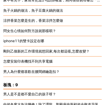
家中有兒子，家長常把這2句話掛嘴邊，為何很容易培養出「窩囊廢」？
魚子火鍋的做法，魚子豆腐火鍋的做法
2024-12-18
涼拌香菜怎麼是生的，香菜涼拌怎麼做
2024-12-18
問女生心情如何對方說就那樣唄？
2024-12-18
iphone11的雙卡設定在哪
2024-12-18
剛到乙個新的工作環境就想回家,每次都這樣,怎麼改變？
2024-12-18
怎麼安裝印表機找不到共享電腦
2024-12-18
男人為什麼都喜歡在腰間綁鑰匙扣？
2024-12-18
2024-12-18
板塊：9
男人是不是都不愛自己的孩子呀？
中超冬窗大魚沒幾條！除了譚龍，劉殿座徐新顧超金敬道花落誰家？
2024-12-18