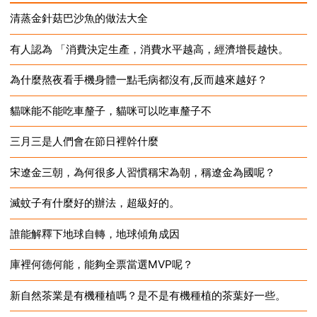
清蒸金針菇巴沙魚的做法大全
有人認為 「消費決定生產，消費水平越高，經濟增長越快。
2024-12-16
為什麼熬夜看手機身體一點毛病都沒有,反而越來越好？
2024-12-16
貓咪能不能吃車釐子，貓咪可以吃車釐子不
2024-12-16
三月三是人們會在節日裡幹什麼
2024-12-16
宋遼金三朝，為何很多人習慣稱宋為朝，稱遼金為國呢？
2024-12-16
滅蚊子有什麼好的辦法，超級好的。
2024-12-16
誰能解釋下地球自轉，地球傾角成因
2024-12-16
庫裡何德何能，能夠全票當選MVP呢？
2024-12-16
新自然茶業是有機種植嗎？是不是有機種植的茶葉好一些。
2024-12-16