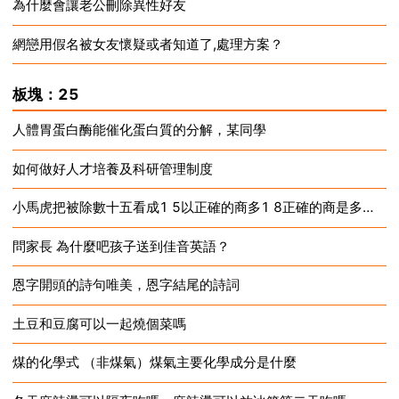
為什麼會讓老公刪除異性好友
2024-12-16
網戀用假名被女友懷疑或者知道了,處理方案？
2024-12-16
2024-12-16
板塊：25
人體胃蛋白酶能催化蛋白質的分解，某同學
如何做好人才培養及科研管理制度
2024-12-16
小馬虎把被除數十五看成1 5以正確的商多1 8正確的商是多少？
2024-12-16
問家長 為什麼吧孩子送到佳音英語？
2024-12-16
恩字開頭的詩句唯美，恩字結尾的詩詞
2024-12-16
土豆和豆腐可以一起燒個菜嗎
2024-12-16
煤的化學式 （非煤氣）煤氣主要化學成分是什麼
2024-12-16