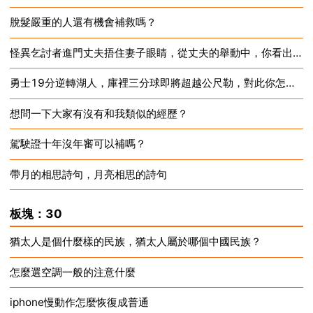
脫髮嚴重的人還有機會補救嗎？
2024-12-16
怪異乞討者進門丈夫捂住妻子眼睛，從丈夫的舉動中，你看出了什麼？
2024-12-16
勇士19分逆轉湖人，庫裡三分球即將超越公尺勒，對此你怎麼看？
2024-12-16
想問一下大家有沒有和我類似的經歷？
2024-12-16
駕駛證十年沒年審可以補嗎？
2024-12-16
帶月的相思詩句，月亮相思的詩句
2024-12-16
2024-12-16
板塊：30
猶太人是個什麼樣的民族，猶太人屬於哪個中國民族？
怎麼選空調一般的注意什麼
2024-12-16
iphone慢動作怎麼恢復成普通
2024-12-16