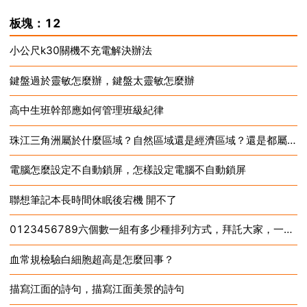
2024-12-17
板塊：12
小公尺k30關機不充電解決辦法
鍵盤過於靈敏怎麼辦，鍵盤太靈敏怎麼辦
2024-12-17
高中生班幹部應如何管理班級紀律
2024-12-17
珠江三角洲屬於什麼區域？自然區域還是經濟區域？還是都屬於？
2024-12-17
電腦怎麼設定不自動鎖屏，怎樣設定電腦不自動鎖屏
2024-12-17
聯想筆記本長時間休眠後宕機 開不了
2024-12-17
0123456789六個數一組有多少種排列方式，拜託大家，一定要寫啊
2024-12-17
血常規檢驗白細胞超高是怎麼回事？
2024-12-17
描寫江面的詩句，描寫江面美景的詩句
2024-12-17