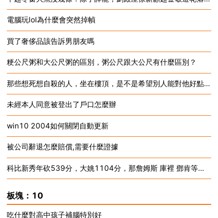
電腦玩lol為什麼會突然掉幀
2024-12-18
買了奢侈品該告訴男朋友嗎
2024-12-18
粳公尺粥和大公尺粥的區別，粥公尺跟大公尺有什麼區別？
2024-12-18
那些想死想自殺的人，坐在樓頂，是不是希望別人能對他好點，關心關心他？
2024-12-18
未經本人同意被登出了戶口怎麼辦
2024-12-18
win10 2004如何關閉自動更新
2024-12-18
被公司辭退怎麼賠償,需要什麼證據
2024-12-18
科比新秀年砍539分，大姚1104分，那詹姆斯 庫裡 鄧肯等人呢？
2024-12-18
2024-12-18
板塊：10
吃什麼對高中孩子補腦特別好