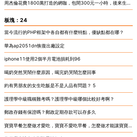
周杰倫花費1800萬打造的網咖，包間300元一小時，後來生意怎麼樣？
2024-12-16
2024-12-16
板塊：24
當今流行的PHP框架中各自都有什麼特點，優缺點都在哪？
華為ap2051dn恢復出廠設定
2024-12-16
iphone11使用2個半月電池損耗到96
2024-12-16
喝奶突然哭鬧什麼原因，喝完奶哭鬧怎麼回事
2024-12-16
約有男朋友的女生吃飯是不是人品有問題？ 5
2024-12-16
護理學中級職稱難考嗎？護理學中級哪個比較好考啊？
2024-12-16
郵政存錢有保證嗎？郵政定期存款可以存多久
2024-12-16
寶寶早餐怎麼做才愛吃，寶寶不愛吃早餐，怎麼做才能讓寶寶愛上吃早餐？
2024-12-16