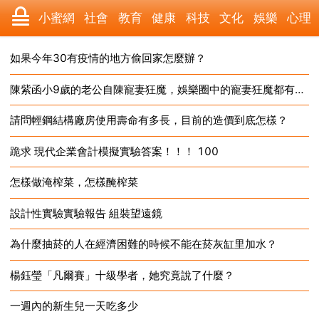
小蜜網
社會
教育
健康
科技
文化
娛樂
心理
數碼
汽車
遊戲
美食
時尚
家居
財經
旅遊
如果今年30有疫情的地方偷回家怎麼辦？
陳紫函小9歲的老公自陳寵妻狂魔，娛樂圈中的寵妻狂魔都有誰？
2024-12-19
育兒
科學
職場
體育
歷史
寵物
三農
動漫
請問輕鋼結構廠房使用壽命有多長，目前的造價到底怎樣？
2024-12-19
收藏
國際
軍事
電影
其它
跪求 現代企業會計模擬實驗答案！！！ 100
2024-12-19
怎樣做淹榨菜，怎樣醃榨菜
2024-12-18
設計性實驗實驗報告 組裝望遠鏡
2024-12-18
為什麼抽菸的人在經濟困難的時候不能在菸灰缸里加水？
2024-12-18
楊鈺瑩「凡爾賽」十級學者，她究竟說了什麼？
2024-12-18
一週內的新生兒一天吃多少
2024-12-18