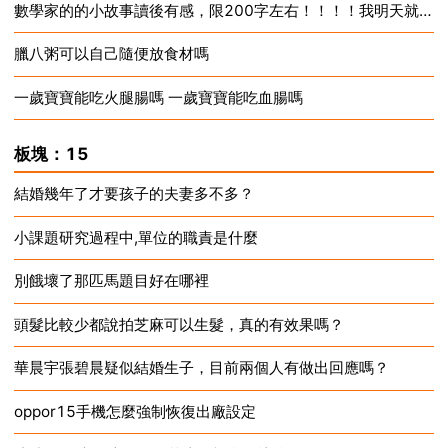
數學家的的小故事讀後有感，限200字左右！！！！我明天就要了！急需，急需！！！
2024-12-17
臘八粥可以自己隨便放食材嗎
2024-12-17
一歲寶寶能吃火腿腸嗎 一歲寶寶能吃血腸嗎
2024-12-17
2024-12-17
板塊：15
結婚幾年了才要孩子的夫妻多不多？
小課題研究過程中,單位的職責是什麼
2024-12-17
別餓壞了那匹馬題目好在哪裡
2024-12-17
頭髮比較少都說拍芝麻可以生髮，真的有效果嗎？
2024-12-17
華晨宇張碧晨疑似結婚生子，目前兩個人有做出回應嗎？
2024-12-17
oppor15手機怎麼強制恢復出廠設定
2024-12-17