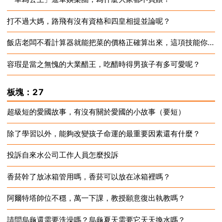
打不過大媽，路飛有沒有資格和四皇相提並論呢？
2024-12-16
飯店老闆不看計算器就能把菜的價格正確算出來，這項技能你怎麼看？
2024-12-16
容瑕是當之無愧的大業醋王，吃醋時得男孩子有多可愛呢？
2024-12-16
2024-12-16
板塊：27
超級短的愛國故事，有沒有關於愛國的小故事（要短）
除了學習以外，能夠改變孩子命運的最重要因素還有什麼？
2024-12-16
投訴自來水公司工作人員怎麼投訴
2024-12-16
香菸幹了放冰箱管用嗎，香菸可以放在冰箱裡嗎？
2024-12-16
阿爾特塔帥位不穩，萬一下課，教授願意復出執教嗎？
2024-12-16
請問烏龜還需要洗澡嗎？烏龜夏天需要它天天換水嗎？
2024-12-16