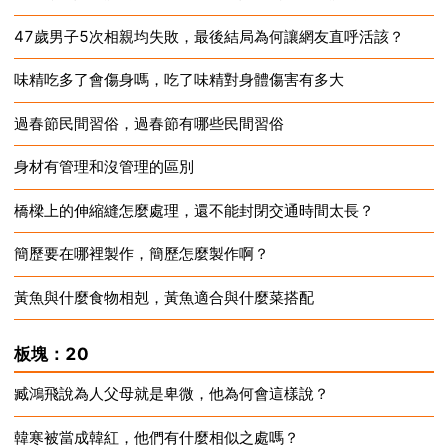
47歲男子5次相親均失敗，最後結局為何讓網友直呼活該？
2024-12-17
味精吃多了會傷身嗎，吃了味精對身體傷害有多大
2024-12-17
過春節民間習俗，過春節有哪些民間習俗
2024-12-17
身材有管理和沒管理的區別
2024-12-17
橋樑上的伸縮縫怎麼處理，還不能封閉交通時間太長？
2024-12-17
簡歷要在哪裡製作，簡歷怎麼製作啊？
2024-12-17
黃魚與什麼食物相剋，黃魚適合與什麼菜搭配
2024-12-17
2024-12-17
板塊：20
臧鴻飛說為人父母就是卑微，他為何會這樣說？
韓寒被當成韓紅，他們有什麼相似之處嗎？
2024-12-17